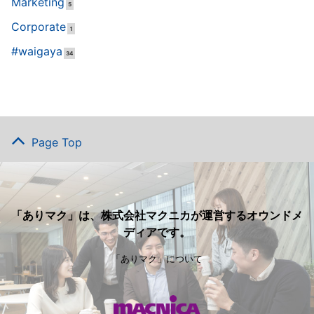
Marketing
5
Corporate
1
#waigaya
34
Page Top
「ありマク」は、株式会社マクニカが運営するオウンドメ
ディアです。
「ありマク」について