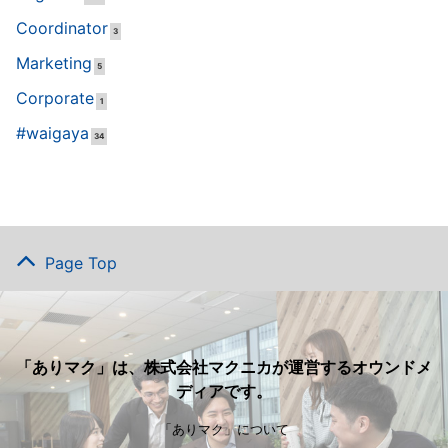
Coordinator
3
Marketing
5
Corporate
1
#waigaya
34
Page Top
「ありマク」は、株式会社マクニカが運営するオウンドメ
ディアです。
「ありマク」について