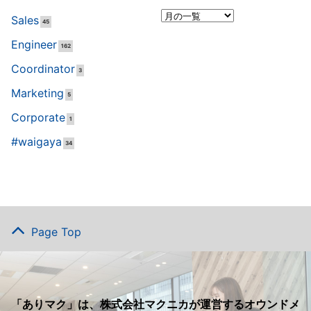
Sales
45
Engineer
162
Coordinator
3
Marketing
5
Corporate
1
#waigaya
34
Page Top
「ありマク」は、株式会社マクニカが運営するオウンドメ