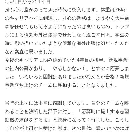
〇3年目からの４年目
身も心も脂がのってきた時代に突入します。体重は75㎏
のキャリアハイに到達し、肝心の業務は、ようやく大手顧
客を任せてもらえるようになったのは良いものの、トラブ
ルによる弾丸海外出張等でせわしなく過ごす日々。学生の
時に思い描いていたような優雅な海外出張は幻だったんだ
なと素直に思いました。
今後のキャリアに悩み始めていた4年目の後半、新規事業
の社内公募があり、「やるしかない！」とすぐに応募しま
した。いろいろと困難はありましたがなんとか合格！新規
事業立ち上げのチームに異動することとなりました。
当時の上司には本当に感謝しています。自分のチームを離
れることを決断した部下に対し、「応募時に提出する志望
動機の添削をするよ」と親身になってくれました。こうし
て自分が上司から受けた恩は、次の世代に繋いでいかねば